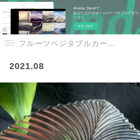
Ameba Owndで
あなただけのホームページやブログをつ
くろう
今すぐ試す
フルーツベジタブルカービング/本格タイ料理教室 Le Sourire -art de la table-
2021
.
08