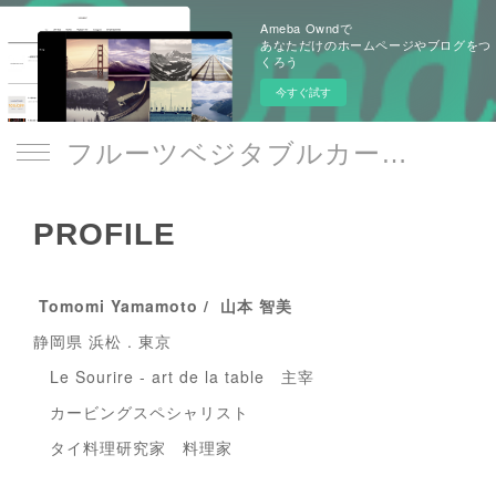
Ameba Owndで
あなただけのホームページやブログをつ
くろう
今すぐ試す
フルーツベジタブルカービング/本格タイ料理教室 Le Sourire -art de la table-
PROFILE
Tomomi Yamamoto / 山本 智美
静岡県 浜松 . 東京
Le Sourire - art de la table 主宰
カービングスペシャリスト
タイ料理研究家 料理家