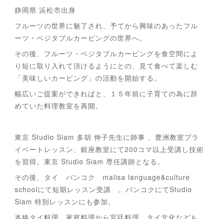
静岡県 浜松市出身
フルーツの世界に魅了され、予てから興味のあったフル
ーツ・ベジタブルカービングの世界へ。
その後、フルーツ・ベジタブルカービングを食空間によ
り短に取り入れて頂けるようにとの、見て食べて楽しむ
「美味しいカービング」の活動を開始する。
幅広いご提案ができればと、１５年前に子育ての為に辞
めていた料理教室を再開。
東京 Studio Siam 多胡 伸子先生に師事 、豊洲教室プラ
イベートレッスン、銀座教室にて200コマ以上受講し技術
を習得。東京 Studio Siam 専任講師となる。
その後、タイ バンコク malisa language&culture
schoolにて短期レッスン受講 。バンコクにてStudio
Siam 特別レッスンにも参加。
本格タイ料理、家庭料理から宮廷料理、タイ文化なども