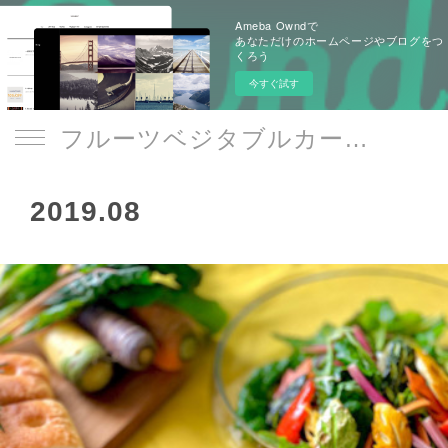
Ameba Owndで
あなただけのホームページやブログをつ
くろう
今すぐ試す
フルーツベジタブルカービング/本格タイ料理教室 Le Sourire -art de la table-
2019
.
08