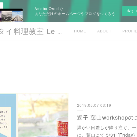
Ameba Owndで
今す
あなただけのホームページやブログをつくろう
フルーツベジタブルカービング/本格タイ料理教室 Le Sourire -art de la table-
HOME
ABOUT
PROFI
2019.05.07 03:19
逗子 葉山workshop
温かい日差しが降り注ぐ、一
に、葉山にて 5/31 (Frida