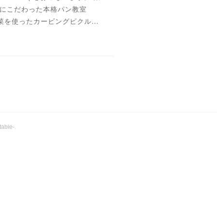
にこだわった本格パン教室
葉山野菜を使ったカービングピクル…
ble-
.