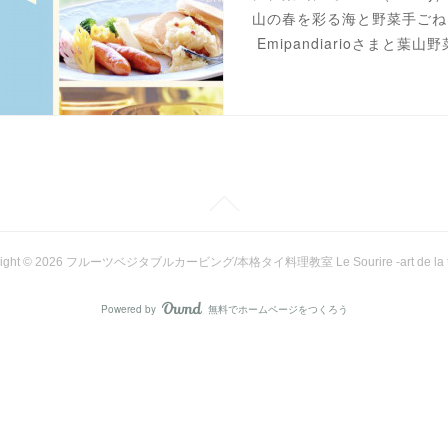
山の春を彩る海と野菜手ごね
Emipandiarioさまと
ight ©
2026
フルーツベジタブルカービング/本格タイ料理教室 Le Sourire -art de la ta
Powered by
無料でホームページをつくろう
AmebaOwnd