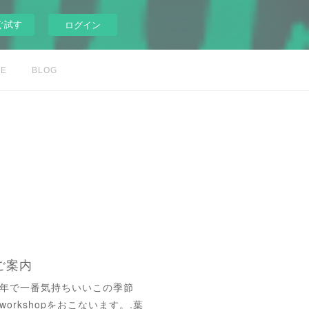
ぐ試す
ログイン
LE
BLOG
のご案内
年で一番気持ちいいこの季節
y) workshopをおこないます。.葉