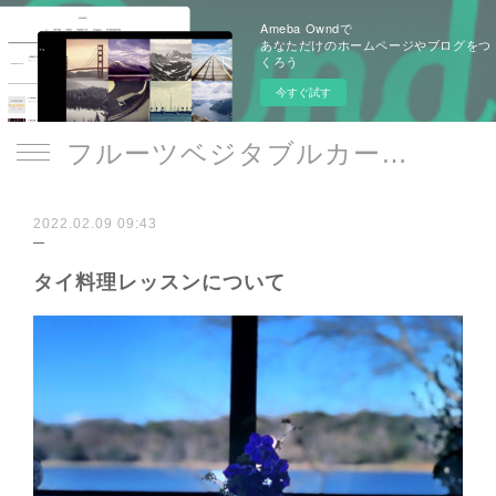
Ameba Owndで
あなただけのホームページやブログをつ
くろう
今すぐ試す
フルーツベジタブルカービング/本格タイ料理教室 Le Sourire -art de la table-
2022.02.09 09:43
タイ料理レッスンについて