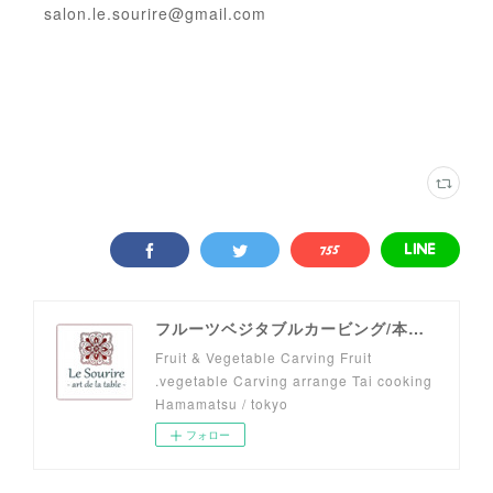
salon.le.sourire@gmail.com
フルーツベジタブルカービング/本格タイ料理教室 Le Sourire -art de la table-
Fruit & Vegetable Carving Fruit
.vegetable Carving arrange Tai cooking
Hamamatsu / tokyo
フォロー