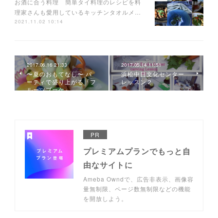
お酒に合う料理 簡単タイ料理のレシピを料
理家さんも愛用しているキッチンタオルメ…
2021.11.02 10:14
2017.06.16 21:33
2017.05.14 11:51
〜夏のおもてなし〜 パ
浜松中日文化センター
ーティで盛り上がる『フ
レッスン２
ルーツブーケ』
PR
プレミアムプランでもっと自
由なサイトに
Ameba Owndで、広告非表示、画像容
量無制限、ページ数無制限などの機能
を開放しよう。